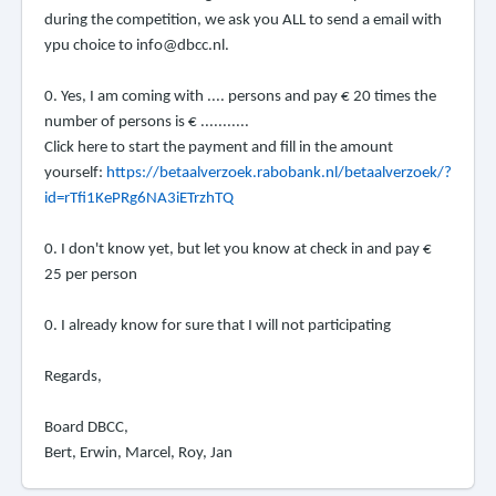
during the competition, we ask you ALL to send a email with
ypu choice to info@dbcc.nl.
0. Yes, I am coming with .... persons and pay € 20 times the
number of persons is € ...........
Click here to start the payment and fill in the amount
yourself:
https://betaalverzoek.rabobank.nl/betaalverzoek/?
id=rTfi1KePRg6NA3iETrzhTQ
0. I don't know yet, but let you know at check in and pay €
25 per person
0. I already know for sure that I will not participating
Regards,
Board DBCC,
Bert,
Erwin,
Marcel,
Roy,
Jan