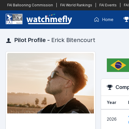
FAI Ballooning Commission
|
FAI World Rankings
|
FAI Events
|
FAI
Home
Pilot Profile -
Erick Bitencourt
Compe
Year
2026