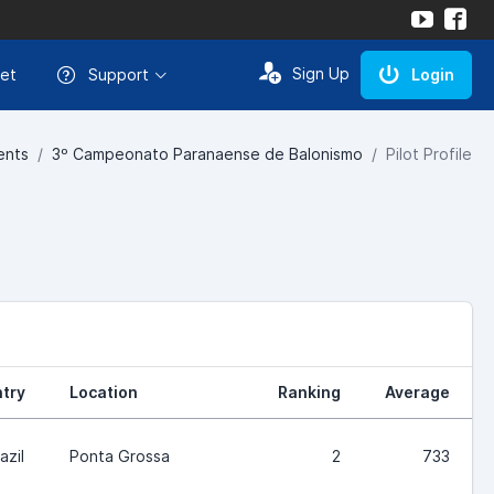
Sign Up
et
Support
Login
ents
3º Campeonato Paranaense de Balonismo
Pilot Profile
try
Location
Ranking
Average
azil
Ponta Grossa
2
733