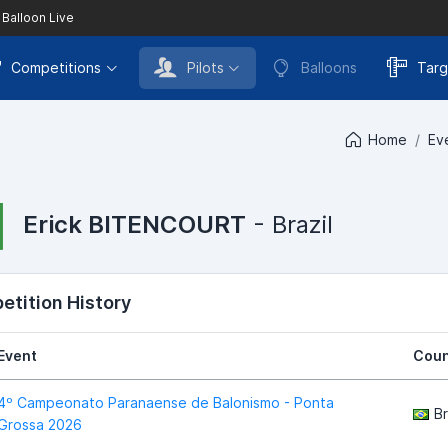
 Balloon Live
Competitions
Pilots
Balloons
Targ
Home
Ev
Erick BITENCOURT
- Brazil
tition History
Event
Coun
4º Campeonato Paranaense de Balonismo - Ponta
Br
Grossa 2026