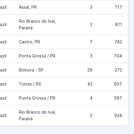
azil
Assaí, PR
3
717
Rio Branco do Ivaí,
azil
2
811
Paraná
azil
Castro, PR
7
742
azil
Ponta Grossa / PR
3
704
azil
Boituva - SP
29
372
azil
Torres / RS
42
607
azil
Ponta Grossa / PR
4
597
Rio Branco do Ivaí,
azil
2
934
Paraná