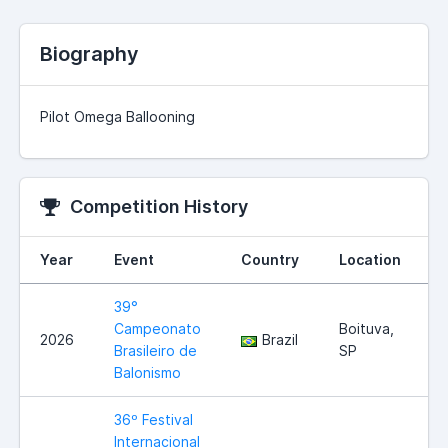
Biography
Pilot Omega Ballooning
Competition History
Year
Event
Country
Location
39°
Campeonato
Boituva,
2026
Brazil
Brasileiro de
SP
Balonismo
36º Festival
Internacional