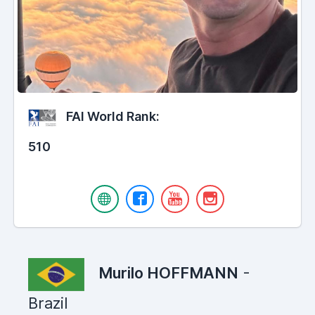
FAI World Rank:
510
Murilo HOFFMANN
-
Brazil