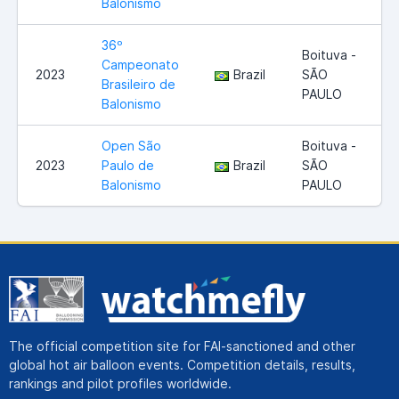
Balonismo
36º
Boituva -
Campeonato
2023
Brazil
SÃO
Brasileiro de
PAULO
Balonismo
Open São
Boituva -
2023
Paulo de
Brazil
SÃO
Balonismo
PAULO
The official competition site for FAI-sanctioned and other
global hot air balloon events. Competition details, results,
rankings and pilot profiles worldwide.