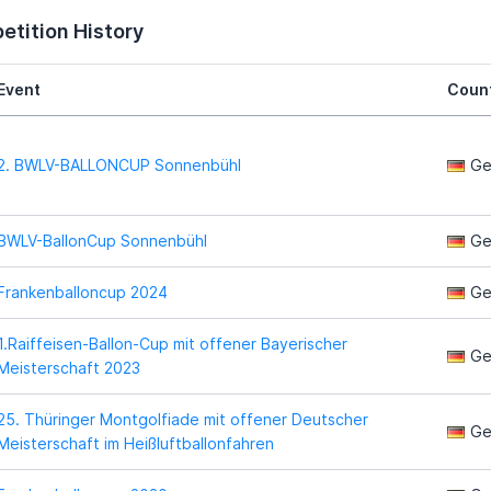
tition History
Event
Coun
2. BWLV-BALLONCUP Sonnenbühl
Ge
BWLV-BallonCup Sonnenbühl
Ge
Frankenballoncup 2024
Ge
1.Raiffeisen-Ballon-Cup mit offener Bayerischer
Ge
Meisterschaft 2023
25. Thüringer Montgolfiade mit offener Deutscher
Ge
Meisterschaft im Heißluftballonfahren