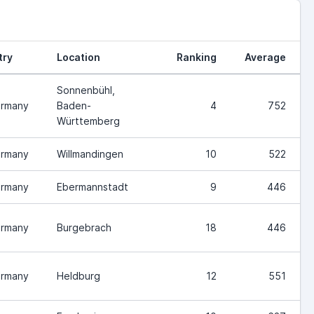
try
Location
Ranking
Average
Sonnenbühl,
rmany
Baden-
4
752
Württemberg
rmany
Willmandingen
10
522
rmany
Ebermannstadt
9
446
rmany
Burgebrach
18
446
rmany
Heldburg
12
551