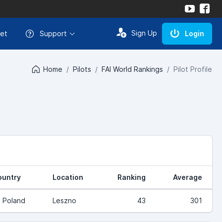
Sign Up
et
Support
Login
Home
Pilots
FAI World Rankings
Pilot Profile
ountry
Location
Ranking
Average
Poland
Leszno
43
301