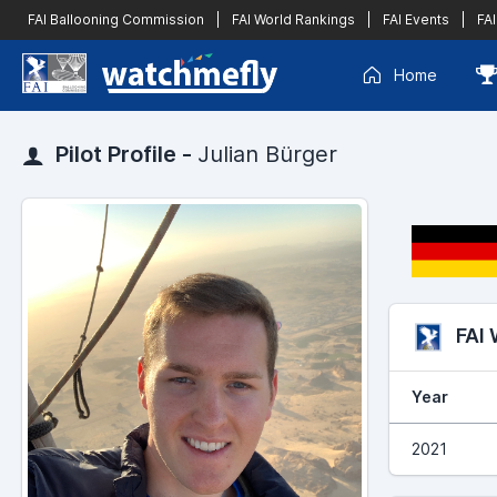
FAI Ballooning Commission
|
FAI World Rankings
|
FAI Events
|
FAI
Home
Pilot Profile -
Julian Bürger
FAI
Year
2021