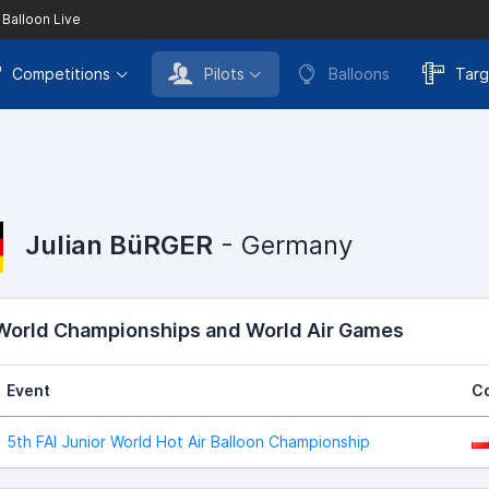
 Balloon Live
Competitions
Pilots
Balloons
Targ
Julian BüRGER
- Germany
 World Championships and World Air Games
Event
C
5th FAI Junior World Hot Air Balloon Championship