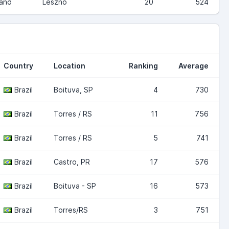
and
Leszno
20
524
Country
Location
Ranking
Average
Brazil
Boituva, SP
4
730
Brazil
Torres / RS
11
756
Brazil
Torres / RS
5
741
Brazil
Castro, PR
17
576
Brazil
Boituva - SP
16
573
Brazil
Torres/RS
3
751