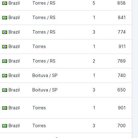
Brazil
Torres / RS
5
858
Brazil
Torres / RS
1
841
Brazil
Torres / RS
3
774
Brazil
Torres
1
911
Brazil
Torres / RS
2
789
Brazil
Boituva / SP
1
740
Brazil
Boituva / SP
3
650
Brazil
Torres
1
901
Brazil
Torres
3
700