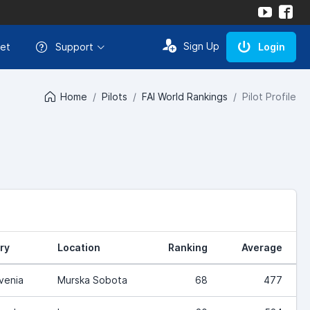
Sign Up
et
Support
Login
Home
Pilots
FAI World Rankings
Pilot Profile
ry
Location
Ranking
Average
venia
Murska Sobota
68
477