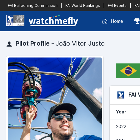
FAI Ballooning Commission
|
FAI World Rankings
|
FAI Events
|
FAI
Home
Pilot Profile -
João Vitor Justo
FAI
Year
2022