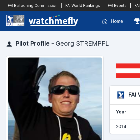
FAI Ballooning Commission
|
FAI World Rankings
|
FAI Events
|
FAI
Home
Pilot Profile -
Georg STREMPFL
FAI
Year
2014