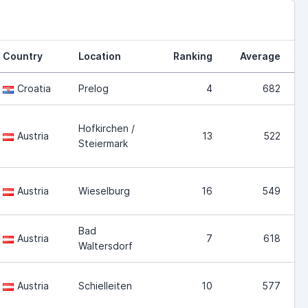
Country
Location
Ranking
Average
Croatia
Prelog
4
682
Hofkirchen /
Austria
13
522
Steiermark
Austria
Wieselburg
16
549
Bad
Austria
7
618
Waltersdorf
Austria
Schielleiten
10
577