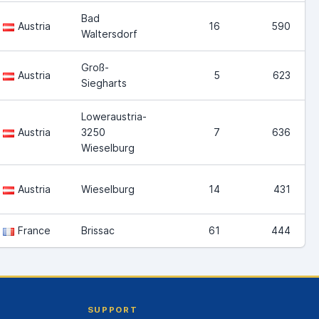
Bad
Austria
16
590
Waltersdorf
Groß-
Austria
5
623
Siegharts
Loweraustria-
Austria
3250
7
636
Wieselburg
Austria
Wieselburg
14
431
France
Brissac
61
444
SUPPORT