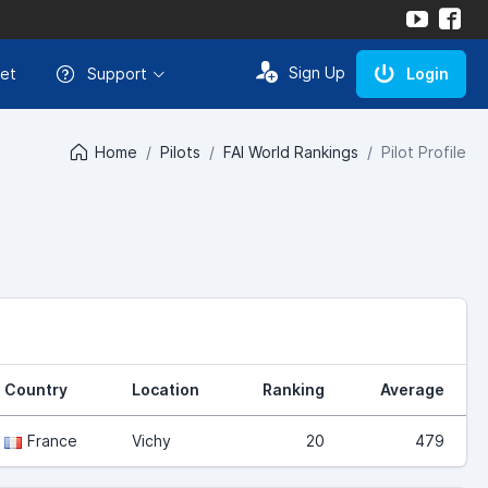
Sign Up
et
Support
Login
Home
Pilots
FAI World Rankings
Pilot Profile
Country
Location
Ranking
Average
France
Vichy
20
479