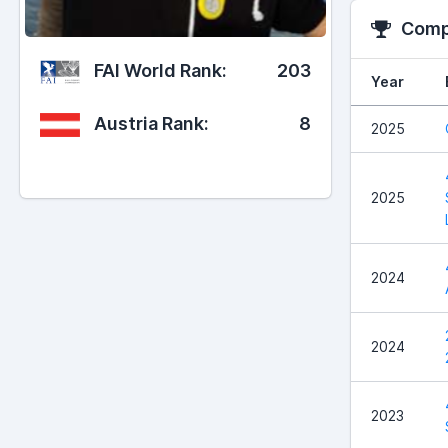
Compe
FAI World Rank:
203
Year
Austria Rank:
8
2025
2025
2024
2024
2023